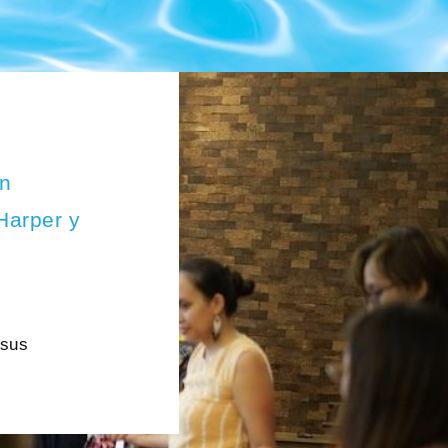
ón
Harper y
 sus