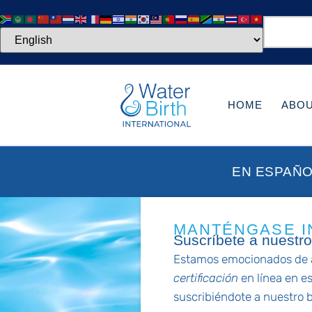
HOME
ABO
EN ESPAÑ
MANTÉNGASE I
Suscríbete a nuestro
Estamos emocionados de 
certificación
en línea en e
suscribiéndote a nuestro b